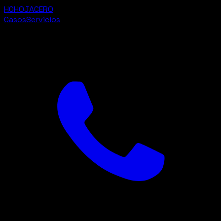
H0
HOJACERO
Casos
Servicios