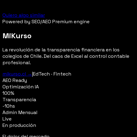
Quiero algo similar
Powered by SEO/AEO Premium engine
MiKurso
La revolución de la transparencia financiera en los
colegios de Chile. Del caos de Excel al control contable
profesional.
mikurso.cl →
|
EdTech · Fintech
AEO Ready
Optimización IA
100%
Transparencia
-10hs
Admin Mensual
Live
En producción
El dolor del mercado