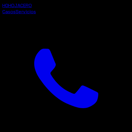
H0
HOJACERO
Casos
Servicios