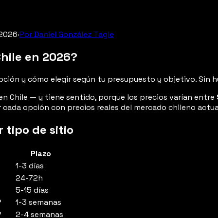
 2026
·
Por Daniel González Tagle
hile en 2026?
pción y cómo elegir según tu presupuesto y objetivo. Sin 
 Chile — y tiene sentido, porque los precios varían entre
cada opción con precios reales del mercado chileno actua
tipo de sitio
Plazo
1-3 días
24-72h
5-15 días
P
1-3 semanas
P
2-4 semanas