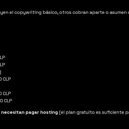
uyen el copywriting básico, otros cobran aparte o asumen q
CLP
CLP
)
0 CLP
0 CLP
0 CLP
 necesitan pagar hosting
(el plan gratuito es suficiente 