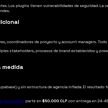
s. Los plugins tienen vulnerabilidades de seguridad. La ve
endes.
icional
res, coordinadores de proyecto y account managers. Todo es
ples stakeholders, procesos de brand establecidos y pre
 a medida
abase) y sin estructura de agencia inflada. El resultado t
ge económica
parte en
$50.000 CLP
con entrega en 24-48