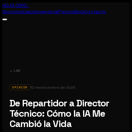
HOJA CERO_
Servicios
Casos
Ingeniería
Precios
Blog
Contacto
← Lab
12 min
diciembre de 2025
OPINIÓN
De Repartidor a Director
Técnico: Cómo la IA Me
Cambió la Vida